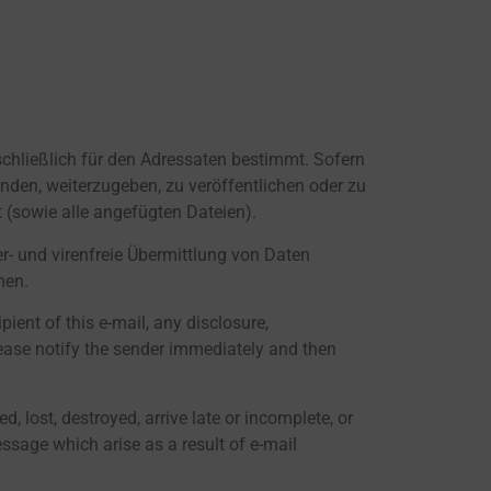
schließlich für den Adressaten bestimmt. Sofern
enden, weiterzugeben, zu veröffentlichen oder zu
t (sowie alle angefügten Dateien).
er- und virenfreie Übermittlung von Daten
men.
pient of this e-mail, any disclosure,
Please notify the sender immediately and then
, lost, destroyed, arrive late or incomplete, or
essage which arise as a result of e-mail