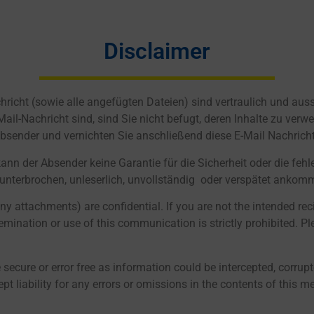
Disclaimer
hricht (sowie alle angefügten Dateien) sind vertraulich und aus
ail-Nachricht sind, sind Sie nicht befugt, deren Inhalte zu verw
 Absender und vernichten Sie anschließend diese E-Mail Nachrich
ann der Absender keine Garantie für die Sicherheit oder die fehl
nterbrochen, unleserlich, unvollständig oder verspätet ankom
ny attachments) are confidential. If you are not the intended reci
ssemination or use of this communication is strictly prohibited. 
cure or error free as information could be intercepted, corrupted
t liability for any errors or omissions in the contents of this m