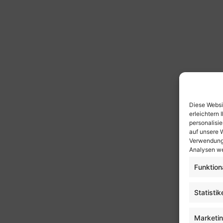
Diese Websi
erleichtern 
personalisi
auf unsere 
Verwendung 
Analysen we
Funktion
Statistik
Marketi