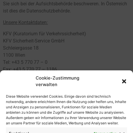
Sie sich bei der Aufsichtsbehörde beschweren. In Österreich
ist dies die Datenschutzbehörde.
Unsere Kontaktdaten:
KFV (Kuratorium für Verkehrssicherheit)
KFV Sicherheit-Service GmbH
Schleiergasse 18
1100 Wien
Tel: +43 5 770 77 – 0
Fax: +43 5 770 77 – 1186
Cookie-Zustimmung
IT:
verwalten
E-Mail: datenschutz@kfv.at
Tel: +43 5 770 77 – 1166
Diese Website verwendet Cookies. Einige davon sind technisch
notwendig, andere erleichtern Ihnen die Nutzung oder helfen uns, Inhalte
Schlussbestimmungen:
und Anzeigen zu personalisieren, Funktionen für soziale Medien
anbieten zu können und die Zugriffe auf unsere Website zu analysieren.
Im Zuge der laufenden Weiterentwicklung des Internets
Außerdem geben wir Informationen zu Ihrer Verwendung unserer Website
werden wir diese Datenschutzerklärung weiterhin anpassen.
an unsere Partner für soziale Medien, Werbung und Analysen weiter.
Wir werden Änderungen auf unserer Webseite rechtszeitig